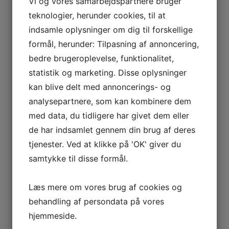
Vi og vores samarbejdspartnere bruger
med gode anmeldelser og et solidt ry vil ofte
teknologier, herunder cookies, til at
levere bedre service og kvalitet. Derudover kan
indsamle oplysninger om dig til forskellige
du spørge mekanikeren om priser og
formål, herunder: Tilpasning af annoncering,
garantier på udført arbejde, så du undgår
bedre brugeroplevelse, funktionalitet,
ubehagelige overraskelser.
statistik og marketing. Disse oplysninger
Det kan også være en god idé at tjekke, om
kan blive delt med annoncerings- og
mekanikeren benytter originale reservedele og
analysepartnere, som kan kombinere dem
moderne udstyr. Dette sikrer, at din bil får den
med data, du tidligere har givet dem eller
bedst mulige behandling. En professionel
de har indsamlet gennem din brug af deres
mekaniker vil desuden være åben for at
tjenester. Ved at klikke på 'OK' giver du
forklare, hvad der skal laves, og hvorfor det er
samtykke til disse formål.
nødvendigt.
Læs mere om vores brug af cookies og
At finde den rette mekaniker kan spare dig for
behandling af persondata på vores
både tid og penge, samtidig med at du får en
tryg og sikker køreoplevelse. Sørg derfor altid
hjemmeside.
for at vælge en mekaniker, der både har