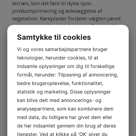
terræn, kan det føre til dybe spor,
jordkomprimering og ødelæggelse af
vegetation. Køreplader fordeler vægten jævnt
og minimerer dermed skaderne. Dette er ikke
kun godt for miljøet, men kan også spare tid
Samtykke til cookies
og penge på efterfølgende reparationer af
terrænet.
Vi og vores samarbejdspartnere bruger
teknologier, herunder cookies, til at
Derudover er køreplader nemme at lægge og
indsamle oplysninger om dig til forskellige
flytte, hvilket gør dem fleksible i brug. De kan
formål, herunder: Tilpasning af annoncering,
hurtigt placeres, når der er behov for
bedre brugeroplevelse, funktionalitet,
midlertidige adgangsveje, og fjernes igen, når
statistik og marketing. Disse oplysninger
arbejdet er færdigt. Mange udbydere tilbyder
kan blive delt med annoncerings- og
også udlejning af køreplader, hvilket er en
analysepartnere, som kan kombinere dem
økonomisk fordel for virksomheder, der kun
har brug for dem i en kort periode.
med data, du tidligere har givet dem eller
de har indsamlet gennem din brug af deres
Sikkerhed er en anden væsentlig faktor ved
tjenester. Ved at klikke på 'OK' giver du