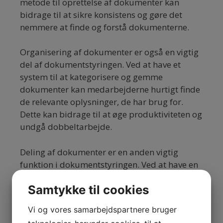
metode til oprettelse af dokumenter kan
bidrage til at sikre konsistens og gøre det
nemmere at finde og forstå dokumenterne.
Organisering af dokumenter er også en vigtig
del af dokumentstyringen. Ved at have et
system til at kategorisere og gemme
dokumenter kan medarbejderne hurtigt finde
de relevante oplysninger, de har brug for.
Dette kan bidrage til at øge produktiviteten og
undgå dobbeltarbejde.
Deling af dokumenter er en anden vigtig
funktion i dokumentstyringen. Ved at have en
sikker og effektiv måde at dele dokumenter
Samtykke til cookies
internt i virksomheden kan medarbejderne
samarbejde mere effektivt og sikre, at alle har
Vi og vores samarbejdspartnere bruger
adgang til de seneste versioner af