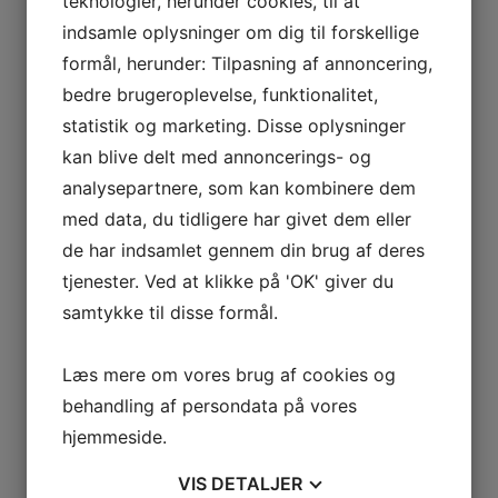
teknologier, herunder cookies, til at
dokumenterne.
indsamle oplysninger om dig til forskellige
Endelig er arkivering af dokumenter
formål, herunder: Tilpasning af annoncering,
afgørende for god dokumentstyring. Ved at
bedre brugeroplevelse, funktionalitet,
have klare retningslinjer for, hvordan
statistik og marketing. Disse oplysninger
dokumenter skal arkiveres, herunder hvilke
kan blive delt med annoncerings- og
filstrukturen der skal anvendes, hvor længe
analysepartnere, som kan kombinere dem
dokumenterne skal opbevares, og hvordan de
med data, du tidligere har givet dem eller
skal slettes, kan virksomheder sikre, at de
de har indsamlet gennem din brug af deres
overholder gældende regler og standarder.
tjenester. Ved at klikke på 'OK' giver du
samtykke til disse formål.
Samlet set er
dokumentstyring
en vigtig
proces for enhver virksomhed, uanset
størrelse eller branche. Ved at investere i en
Læs mere om vores brug af cookies og
god dokumentstyringsløsning kan
behandling af persondata på vores
virksomheder optimere deres
hjemmeside.
arbejdsprocesser, mindske risikoen for fejl og
sikre, at information bliver håndteret på en
VIS
DETALJER